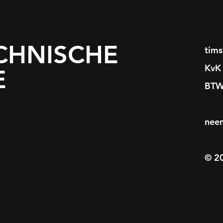
CHNISCHE
tim
KvK
E
BTW
nee
© 20