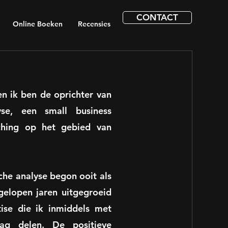
CONTACT
Online Boeken
Recensies
en ik ben de oprichter van
yse, een small business
aching op het gebied van
che analyse begon ooit als
gelopen jaren uitgegroeid
tise die ik inmiddels met
ag delen. De positieve