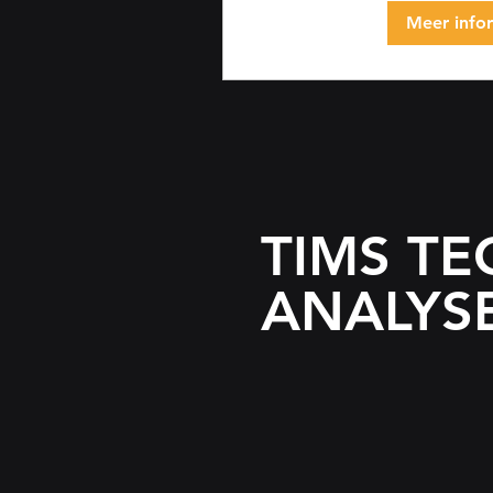
Meer info
TIMS TE
ANALYS