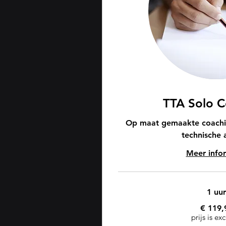
TTA Solo C
Op maat gemaakte coachin
technische 
Meer info
1 uur
119,99
€ 119,
euro
prijs is exc