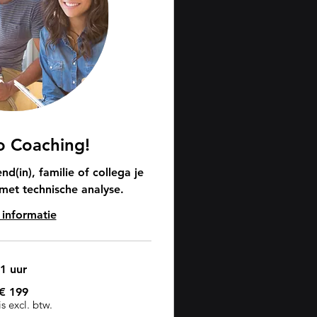
 Coaching!
nd(in), familie of collega je
met technische analyse.
informatie
1 uur
€ 199
is excl. btw.