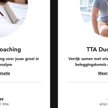
oaching
TTA Duo
g voor jouw groei in
Verrijk samen met vrie
analyse
beleggingskennis 
rmatie
Meer 
199
99
euro
l. btw.
prijs 