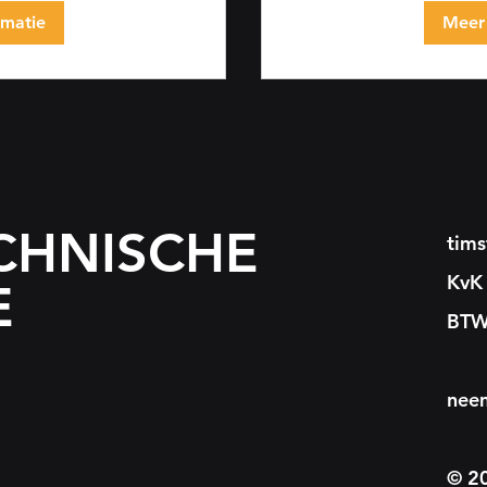
rmatie
Meer 
CHNISCHE
tim
KvK
E
BTW
nee
© 20