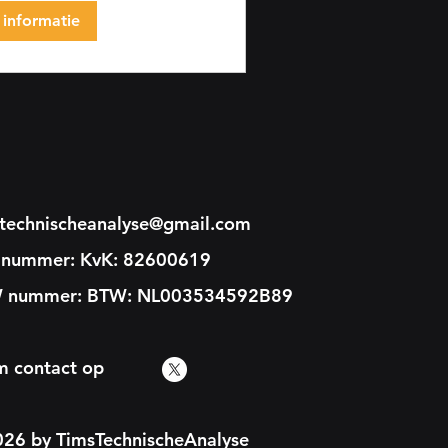
informatie
stechnischeanalyse@gmail.com
 nummer: KvK: 82600619
 nummer: BTW: NL003534592B89
m contact op
26 by TimsTechnischeAnalyse